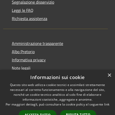
Segnalazione disservizio
Leggi le FAQ
Richiesta assistenza
Amministrazione trasparente
Albo Pretorio
Informativa privacy
Note legali
×
Dichiarazione di accessibilità
Informazioni sui cookie
Questo sito web utilizza cookie tecnici e assimilati strettamente
necessari al corretto funzionamento e alla navigazione del sito,
nonché un cookie tecnico analitico al solo fine di elaborare
informazioni statistiche, aggregate e anonime.
RSS
Copyright © 2026 • Comune di
Per maggiori dettagli, può consultare la cookie policy al seguente
link
Accessibilità
Muggiò • Powered by
Privacy
Municipium
Accesso
•
RIFIUTA TUTTO
ACCETTA TUTTO