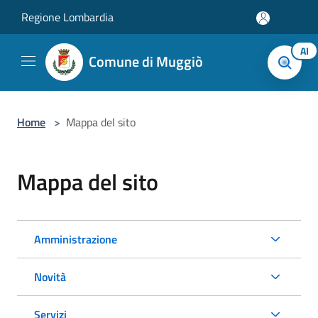
Salta al contenuto principale
Regione Lombardia
AI
Comune di Muggiò
Home
>
Mappa del sito
Mappa del sito
Amministrazione
Novità
Servizi