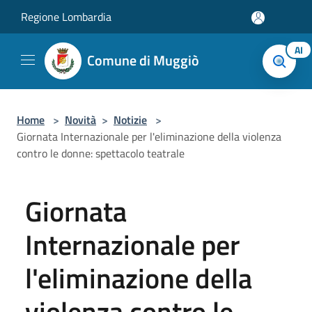
Salta al contenuto principale
Regione Lombardia
AI
Comune di Muggiò
Home
>
Novità
>
Notizie
>
Giornata Internazionale per l'eliminazione della violenza
contro le donne: spettacolo teatrale
Giornata
Internazionale per
l'eliminazione della
violenza contro le