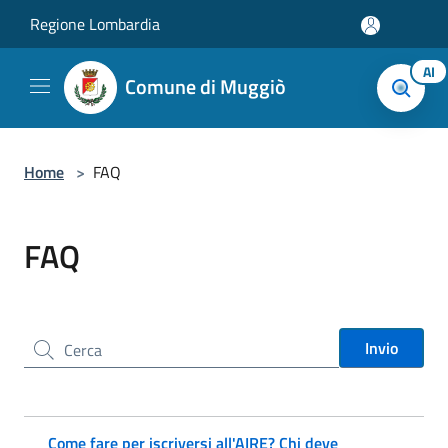
Salta al contenuto principale
Regione Lombardia
AI
Comune di Muggiò
Home
>
FAQ
FAQ
Cerca nel sito
Invio
Come fare per iscriversi all'AIRE? Chi deve