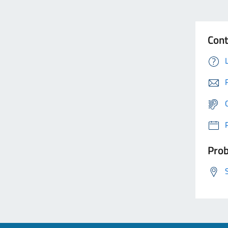
Cont
Prob