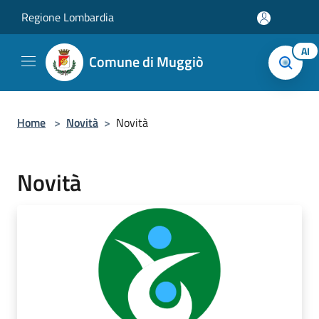
Salta al contenuto principale
Regione Lombardia
AI
Comune di Muggiò
Home
>
Novità
>
Novità
Novità