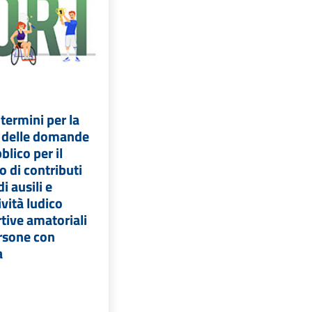
termini per la
 delle domande
blico per il
 di contributi
i ausili e
ività ludico
tive amatoriali
ersone con
a