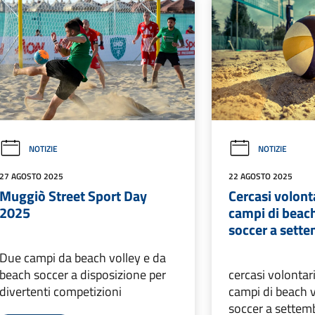
NOTIZIE
NOTIZIE
27 AGOSTO 2025
22 AGOSTO 2025
Muggiò Street Sport Day
Cercasi volont
2025
campi di beach
soccer a sett
Due campi da beach volley e da
beach soccer a disposizione per
cercasi volontar
divertenti competizioni
campi di beach 
soccer a settemb