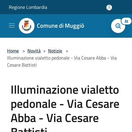
Salta al contenuto principale
Regione Lombardia
AI
Comune di Muggiò
Home
>
Novità
>
Notizie
>
Illuminazione vialetto pedonale - Via Cesare Abba - Via
Cesare Battisti
Illuminazione vialetto
pedonale - Via Cesare
Abba - Via Cesare
Battisti