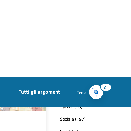
Lavoro (25)
Mobilità (18)
Opere (45)
Pari opportunità
(2)
Politica (1)
Protezione Civile
(28)
Scuola (141)
Servizi (26)
Sociale (197)
Sport (37)