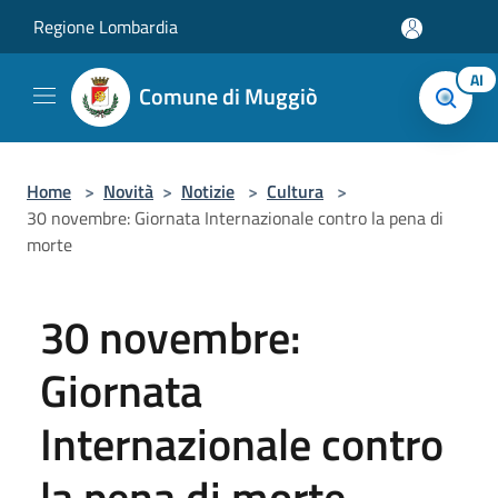
Salta al contenuto principale
Regione Lombardia
AI
Comune di Muggiò
Home
>
Novità
>
Notizie
>
Cultura
>
30 novembre: Giornata Internazionale contro la pena di
morte
30 novembre:
Giornata
Internazionale contro
la pena di morte