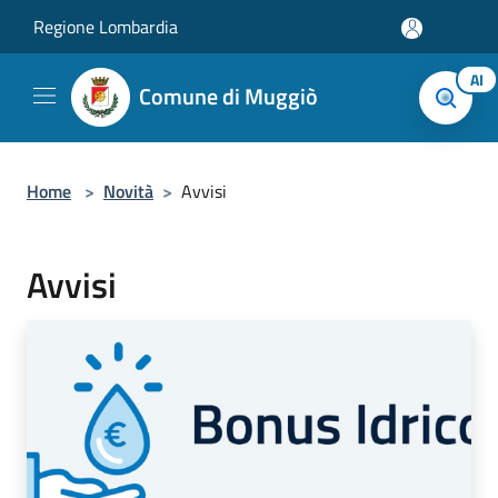
Salta al contenuto principale
Regione Lombardia
AI
Comune di Muggiò
Home
>
Novità
>
Avvisi
Avvisi