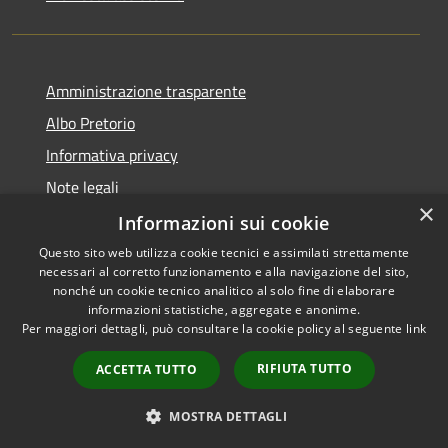
Amministrazione trasparente
Albo Pretorio
Informativa privacy
Note legali
×
Dichiarazione di accessibilità
Informazioni sui cookie
Questo sito web utilizza cookie tecnici e assimilati strettamente
necessari al corretto funzionamento e alla navigazione del sito,
nonché un cookie tecnico analitico al solo fine di elaborare
informazioni statistiche, aggregate e anonime.
RSS
Copyright © 2026 • Comune di
Per maggiori dettagli, può consultare la cookie policy al seguente
link
Accessibilità
Muggiò • Powered by
Privacy
Municipium
Accesso
•
RIFIUTA TUTTO
ACCETTA TUTTO
Cookie
redazione
Mappa del sito
MOSTRA DETTAGLI