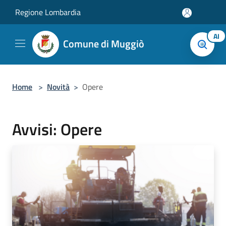
Salta al contenuto principale
Regione Lombardia
AI
Comune di Muggiò
Home
>
Novità
>
Opere
Avvisi: Opere