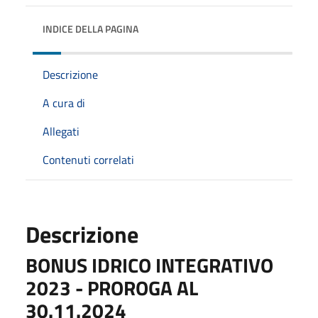
INDICE DELLA PAGINA
Descrizione
A cura di
Allegati
Contenuti correlati
Descrizione
BONUS IDRICO INTEGRATIVO
2023 - PROROGA AL
30.11.2024