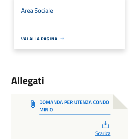
Area Sociale
VAI ALLA PAGINA
Allegati
DOMANDA PER UTENZA CONDO
MINIO
PDF
Scarica