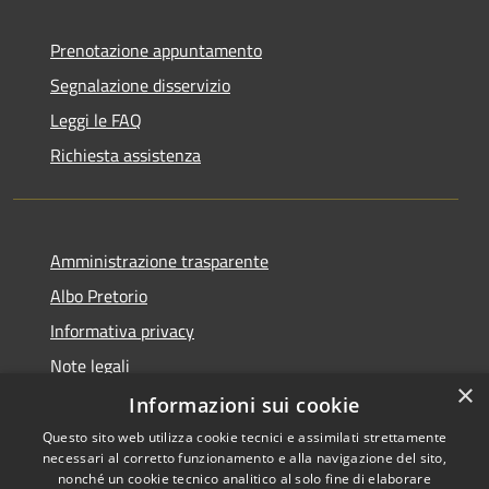
Prenotazione appuntamento
Segnalazione disservizio
Leggi le FAQ
Richiesta assistenza
Amministrazione trasparente
Albo Pretorio
Informativa privacy
Note legali
×
Dichiarazione di accessibilità
Informazioni sui cookie
Questo sito web utilizza cookie tecnici e assimilati strettamente
necessari al corretto funzionamento e alla navigazione del sito,
nonché un cookie tecnico analitico al solo fine di elaborare