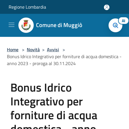
Salta al contenuto principale
Regione Lombardia
AI
Comune di Muggiò
Home
>
Novità
>
Avvisi
>
Bonus Idrico Integrativo per forniture di acqua domestica -
anno 2023 - proroga al 30.11.2024
Bonus Idrico
Integrativo per
forniture di acqua
domestica - anno