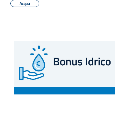
Acqua