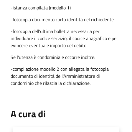
-istanza compilata (modello 1)
-fotocopia documento carta identità del richiedente
-fotocopia dell'ultima bolletta necessaria per
individuare il codice servizio, il codice anagrafico e per
evincere eventuale importo del debito
Se l'utenza è condominiale occorre inoltre:
-compilazione modello 2 con allegata la fotocopia
documento di identità dell'Amministratore di
condominio che rilascia la dichiarazione.
A cura di