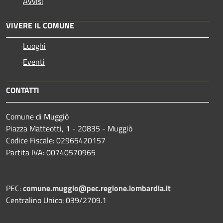
Avvisi
VIVERE IL COMUNE
Luoghi
Eventi
CONTATTI
Comune di Muggiò
Piazza Matteotti, 1 - 20835 - Muggiò
Codice Fiscale: 02965420157
Partita IVA: 00740570965
PEC:
comune.muggio@pec.regione.lombardia.it
Centralino Unico: 039/2709.1