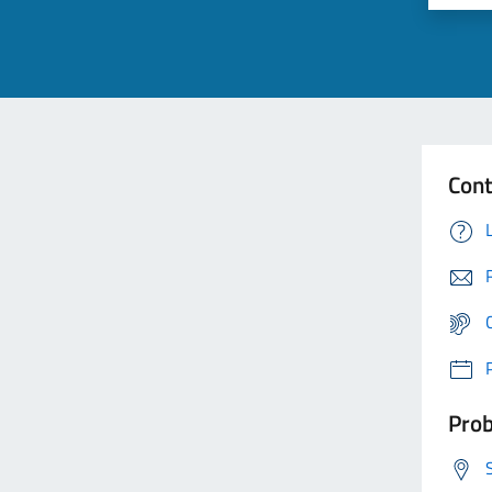
Cont
Prob