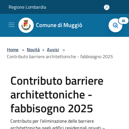
Salta al contenuto principale
Regione Lombardia
AI
Comune di Muggiò
Home
>
Novità
>
Avvisi
>
Contributo barriere architettoniche - fabbisogno 2025
Contributo barriere
architettoniche -
fabbisogno 2025
Contributo per l’eliminazione delle barriere
architettoniche negli edifici residenziali privati –