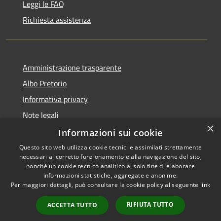
Leggi le FAQ
Richiesta assistenza
Amministrazione trasparente
Albo Pretorio
Informativa privacy
Note legali
×
Dichiarazione di accessibilità
Informazioni sui cookie
Questo sito web utilizza cookie tecnici e assimilati strettamente
necessari al corretto funzionamento e alla navigazione del sito,
nonché un cookie tecnico analitico al solo fine di elaborare
informazioni statistiche, aggregate e anonime.
RSS
Copyright © 2026 • Comune di
Per maggiori dettagli, può consultare la cookie policy al seguente
link
Accessibilità
Muggiò • Powered by
Privacy
Municipium
Accesso
•
RIFIUTA TUTTO
ACCETTA TUTTO
Cookie
redazione