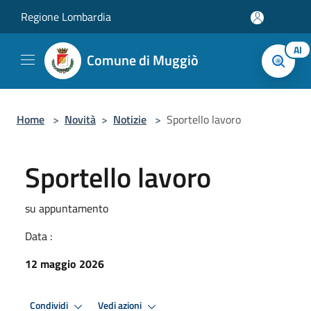
Salta al contenuto principale
Regione Lombardia
AI
Comune di Muggiò
Home
>
Novità
>
Notizie
>
Sportello lavoro
Sportello lavoro
su appuntamento
Data :
12 maggio 2026
Condividi
Vedi azioni