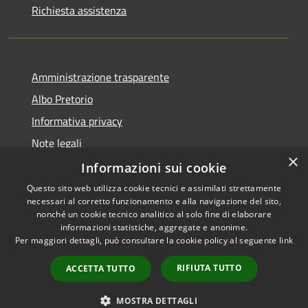
Richiesta assistenza
Amministrazione trasparente
Albo Pretorio
Informativa privacy
Note legali
×
Dichiarazione di accessibilità
Informazioni sui cookie
Questo sito web utilizza cookie tecnici e assimilati strettamente
necessari al corretto funzionamento e alla navigazione del sito,
nonché un cookie tecnico analitico al solo fine di elaborare
informazioni statistiche, aggregate e anonime.
RSS
Copyright © 2026 • Comune di
Per maggiori dettagli, può consultare la cookie policy al seguente
link
Accessibilità
Muggiò • Powered by
Privacy
Municipium
Accesso
•
RIFIUTA TUTTO
ACCETTA TUTTO
Cookie
redazione
Mappa del sito
MOSTRA DETTAGLI