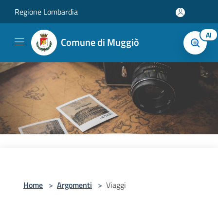
Salta al contenuto principale
Regione Lombardia
AI
Comune di Muggiò
Home
>
Argomenti
>
Viaggi