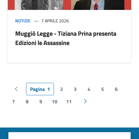
NOTIZIE
7 APRILE 2026
Muggiò Legge - Tiziana Prina presenta
Edizioni le Assassine
Pagina
1
2
3
4
5
6
Pagina precedente
7
8
9
10
11
Pagina successiva