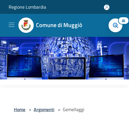
Salta al contenuto principale
Regione Lombardia
AI
Comune di Muggiò
Home
>
Argomenti
>
Gemellaggi