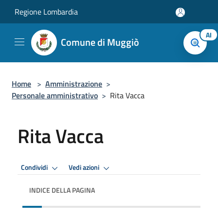
Salta al contenuto principale
Regione Lombardia
AI
Comune di Muggiò
Home
>
Amministrazione
>
Personale amministrativo
>
Rita Vacca
Rita Vacca
Condividi
Vedi azioni
INDICE DELLA PAGINA