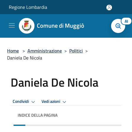
Salta al contenuto principale
Regione Lombardia
AI
Comune di Muggiò
Home
>
Amministrazione
>
Politici
>
Daniela De Nicola
Daniela De Nicola
Condividi
Vedi azioni
INDICE DELLA PAGINA