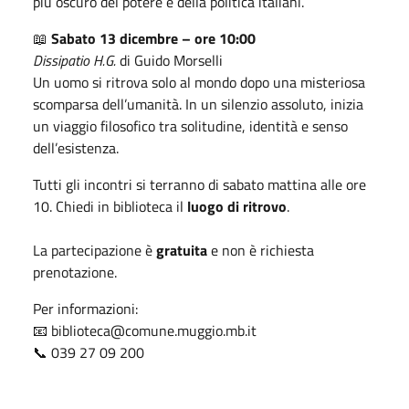
più oscuro del potere e della politica italiani.
📖
Sabato 13 dicembre – ore 10:00
Dissipatio H.G.
di Guido Morselli
Un uomo si ritrova solo al mondo dopo una misteriosa
scomparsa dell’umanità. In un silenzio assoluto, inizia
un viaggio filosofico tra solitudine, identità e senso
dell’esistenza.
Tutti gli incontri si terranno di sabato mattina alle ore
10. Chiedi in biblioteca il
luogo di ritrovo
.
La partecipazione è
gratuita
e non è richiesta
prenotazione.
Per informazioni:
📧 biblioteca@comune.muggio.mb.it
📞 039 27 09 200