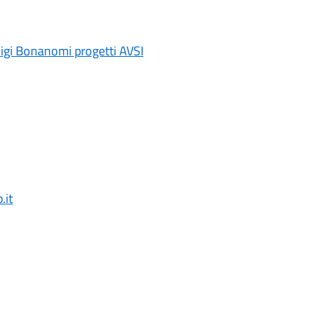
uigi Bonanomi progetti AVSI
.it