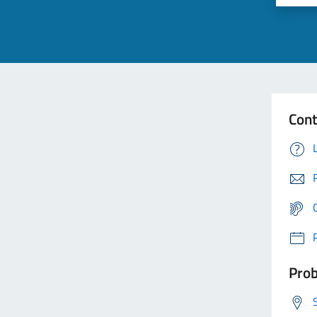
Cont
Prob