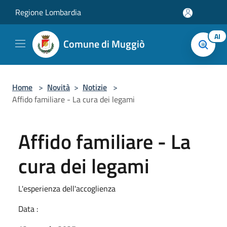
Salta al contenuto principale
Regione Lombardia
AI
Comune di Muggiò
Home
>
Novità
>
Notizie
>
Affido familiare - La cura dei legami
Affido familiare - La
cura dei legami
L'esperienza dell'accoglienza
Data :