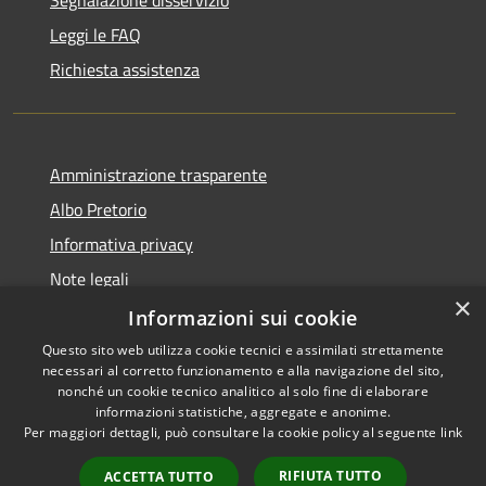
Segnalazione disservizio
Leggi le FAQ
Richiesta assistenza
Amministrazione trasparente
Albo Pretorio
Informativa privacy
Note legali
×
Dichiarazione di accessibilità
Informazioni sui cookie
Questo sito web utilizza cookie tecnici e assimilati strettamente
necessari al corretto funzionamento e alla navigazione del sito,
nonché un cookie tecnico analitico al solo fine di elaborare
informazioni statistiche, aggregate e anonime.
RSS
Copyright © 2026 • Comune di
Per maggiori dettagli, può consultare la cookie policy al seguente
link
Accessibilità
Muggiò • Powered by
Privacy
Municipium
Accesso
•
RIFIUTA TUTTO
ACCETTA TUTTO