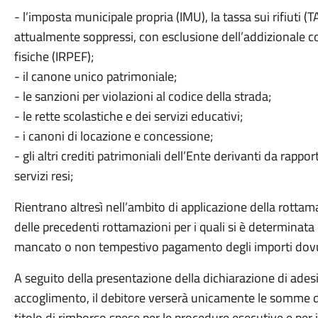
- l’imposta municipale propria (IMU), la tassa sui rifiuti (TA
attualmente soppressi, con esclusione dell’addizionale c
fisiche (IRPEF);
- il canone unico patrimoniale;
- le sanzioni per violazioni al codice della strada;
- le rette scolastiche e dei servizi educativi;
- i canoni di locazione e concessione;
- gli altri crediti patrimoniali dell’Ente derivanti da rappo
servizi resi;
Rientrano altresì nell’ambito di applicazione della rottam
delle precedenti rottamazioni per i quali si è determinata l
mancato o non tempestivo pagamento degli importi dovut
A seguito della presentazione della dichiarazione di ade
accoglimento, il debitore verserà unicamente le somme do
titolo di rimborso spese per le procedure esecutive e per i