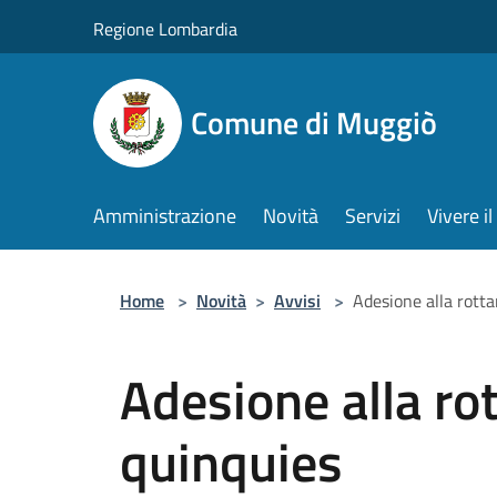
Salta al contenuto principale
Regione Lombardia
Comune di Muggiò
Amministrazione
Novità
Servizi
Vivere 
Home
>
Novità
>
Avvisi
>
Adesione alla rott
Adesione alla r
quinquies