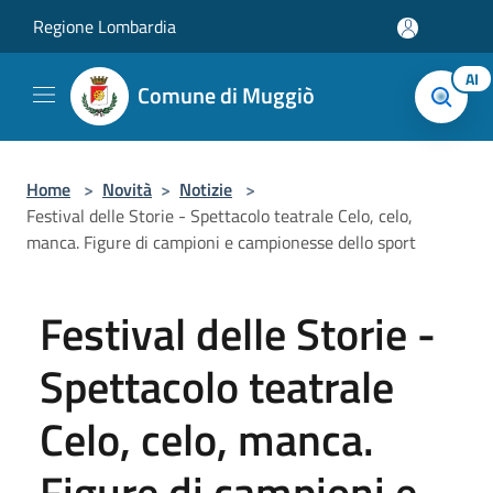
Salta al contenuto principale
Regione Lombardia
AI
Comune di Muggiò
Home
>
Novità
>
Notizie
>
Festival delle Storie - Spettacolo teatrale Celo, celo,
manca. Figure di campioni e campionesse dello sport
Festival delle Storie -
Spettacolo teatrale
Celo, celo, manca.
Figure di campioni e