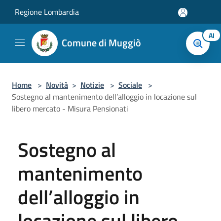
Salta al contenuto principale
Regione Lombardia
AI
Comune di Muggiò
Home
>
Novità
>
Notizie
>
Sociale
>
Sostegno al mantenimento dell’alloggio in locazione sul
libero mercato - Misura Pensionati
Sostegno al
mantenimento
dell’alloggio in
locazione sul libero