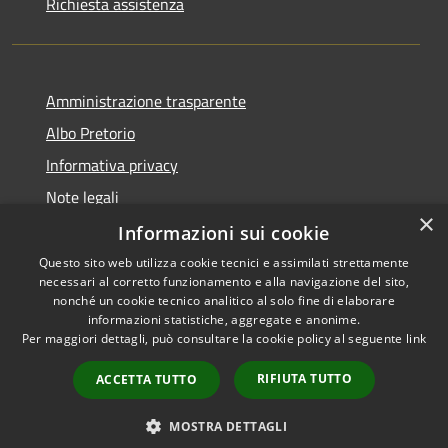
Richiesta assistenza
Amministrazione trasparente
Albo Pretorio
Informativa privacy
Note legali
×
Dichiarazione di accessibilità
Informazioni sui cookie
Questo sito web utilizza cookie tecnici e assimilati strettamente
necessari al corretto funzionamento e alla navigazione del sito,
nonché un cookie tecnico analitico al solo fine di elaborare
informazioni statistiche, aggregate e anonime.
RSS
Copyright © 2026 • Comune di
Per maggiori dettagli, può consultare la cookie policy al seguente
link
Accessibilità
Muggiò • Powered by
Privacy
Municipium
Accesso
•
RIFIUTA TUTTO
ACCETTA TUTTO
Cookie
redazione
Mappa del sito
MOSTRA DETTAGLI