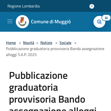
Salta al contenuto principale
Regione Lombardia
AI
Comune di Muggiò
Home
>
Novità
>
Notizie
>
Sociale
>
Pubblicazione graduatoria provvisoria Bando assegnazione
alloggi S.A.P. 2025
Pubblicazione
graduatoria
provvisoria Bando
assegnazione alloggi