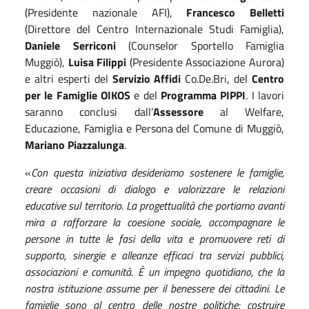
(Presidente nazionale AFI),
Francesco Belletti
(Direttore del Centro Internazionale Studi Famiglia),
Daniele Serriconi
(Counselor Sportello Famiglia
Muggiò),
Luisa Filippi
(Presidente Associazione Aurora)
e altri esperti del
Servizio Affidi
Co.De.Bri, del
Centro
per le Famiglie OIKOS
e del
Programma PIPPI
. I lavori
saranno conclusi dall’
Assessore
al Welfare,
Educazione, Famiglia e Persona del Comune di Muggiò,
Mariano Piazzalunga
.
«
Con questa iniziativa desideriamo sostenere le famiglie,
creare occasioni di dialogo e valorizzare le relazioni
educative sul territorio. La progettualità che portiamo avanti
mira a rafforzare la coesione sociale, accompagnare le
persone in tutte le fasi della vita e promuovere reti di
supporto, sinergie e alleanze efficaci tra servizi pubblici,
associazioni e comunità. È un impegno quotidiano, che la
nostra istituzione assume per il benessere dei cittadini. Le
famiglie sono al centro delle nostre politiche: costruire