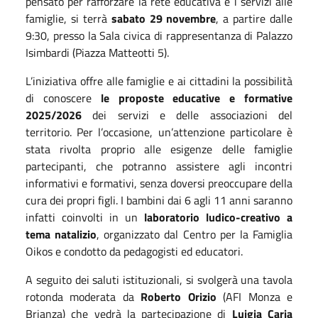
pensato per rafforzare la rete educativa e i servizi alle
famiglie, si terrà
sabato 29 novembre
, a partire dalle
9:30, presso la Sala civica di rappresentanza di Palazzo
Isimbardi (Piazza Matteotti 5).
L’iniziativa offre alle famiglie e ai cittadini la possibilità
di conoscere
le proposte educative e formative
2025/2026
dei servizi e delle associazioni del
territorio. Per l’occasione, un’attenzione particolare è
stata rivolta proprio alle esigenze delle famiglie
partecipanti, che potranno assistere agli incontri
informativi e formativi, senza doversi preoccupare della
cura dei propri figli. I bambini dai 6 agli 11 anni saranno
infatti coinvolti
in un
laboratorio ludico-creativo a
tema natalizio
, organizzato dal Centro per la Famiglia
Oikos e condotto da pedagogisti ed educatori.
A seguito dei saluti istituzionali, si svolgerà una tavola
rotonda moderata da
Roberto Orizio
(AFI Monza e
Brianza) che vedrà la partecipazione di
Luigia Caria