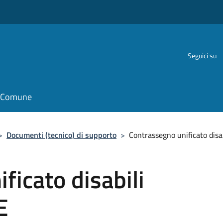
Seguici su
il Comune
>
Documenti (tecnico) di supporto
>
Contrassegno unificato disab
ficato disabili
E