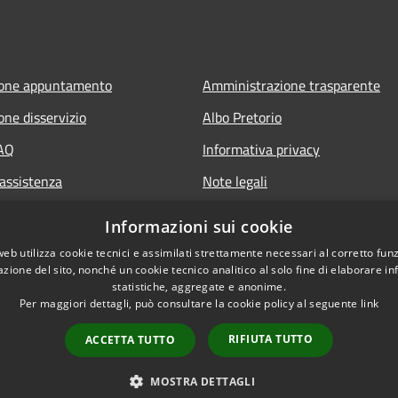
ione appuntamento
Amministrazione trasparente
one disservizio
Albo Pretorio
FAQ
Informativa privacy
 assistenza
Note legali
Dichiarazione di accessibilità
Informazioni sui cookie
web utilizza cookie tecnici e assimilati strettamente necessari al corretto fu
azione del sito, nonché un cookie tecnico analitico al solo fine di elaborare i
statistiche, aggregate e anonime.
Per maggiori dettagli, può consultare la cookie policy al seguente
link
RIFIUTA TUTTO
ACCETTA TUTTO
l sito
Copyright © 2026 • Comune 
MOSTRA DETTAGLI