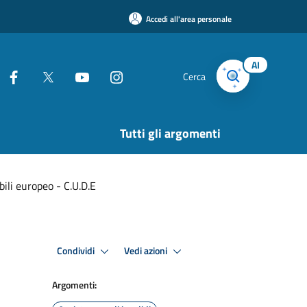
Accedi all'area personale
AI
Cerca
Tutti gli argomenti
ili europeo - C.U.D.E
Condividi
Vedi azioni
Argomenti: