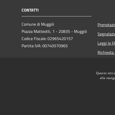
CONTATTI
Comune di Muggiò
Prenotaz
Piazza Matteotti, 1 - 20835 - Muggiò
Segnalazi
Codice Fiscale: 02965420157
Leggi le 
Partita IVA: 00740570965
Richiesta
PEC:
comune.muggio@pec.regione.lombardia.it
Questo sito 
Centralino Unico: 039/2709.1
alla navig
RSS
Accessibilità
Privacy
Cookie
Mappa de