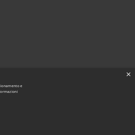
×
nzionamento e
nformazioni
Municipium
Accesso redazione
di Muggiò • Powered by
•