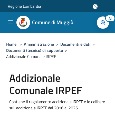
Salta al contenuto principale
Regione Lombardia
AI
Comune di Muggiò
Home
>
Amministrazione
>
Documenti e dati
>
Documenti (tecnico) di supporto
>
Addizionale Comunale IRPEF
Addizionale
Comunale IRPEF
Contiene il regolamento addizionale IRPEF e le delibere
sull'addizionale IRPEF dal 2016 al 2026