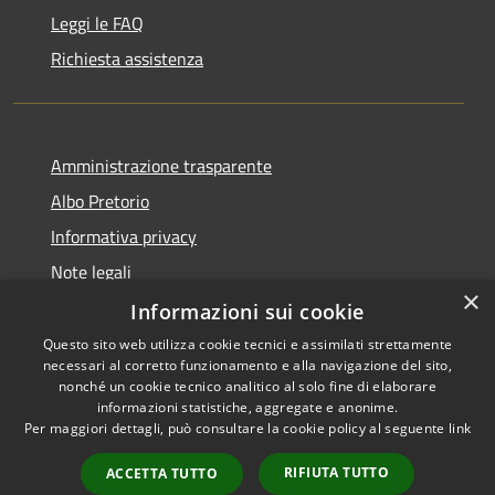
Leggi le FAQ
Richiesta assistenza
Amministrazione trasparente
Albo Pretorio
Informativa privacy
Note legali
×
Dichiarazione di accessibilità
Informazioni sui cookie
Questo sito web utilizza cookie tecnici e assimilati strettamente
necessari al corretto funzionamento e alla navigazione del sito,
nonché un cookie tecnico analitico al solo fine di elaborare
informazioni statistiche, aggregate e anonime.
RSS
Copyright © 2026 • Comune di
Per maggiori dettagli, può consultare la cookie policy al seguente
link
Accessibilità
Muggiò • Powered by
Privacy
Municipium
Accesso
•
RIFIUTA TUTTO
ACCETTA TUTTO